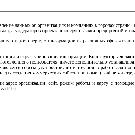
ление данных об организациях и компаниях в городах страны. 
команда модераторов проекта проверяет заявки предприятий и к
тивную и достоверную информацию из различных сфер жизни го
авигации и структурирования информации. Конструкторы являю
готовленного пользователя, ничего дополнительно устанавливат
 является совсем уж простой, но и трудной в работе для нович
с для создания коммерческих сайтов при помощт online конструк
й адрес организации, сайт, режим работы и карту, с помощь
ве.
(1014)