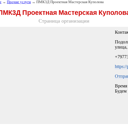
е
→
Прочие услуги
→ ПМК3Д Проектная Мастерская Куполова
ПМК3Д Проектная Мастерская Куполов
Страница организации
Конта
Подоль
улица,
+7977
https:/
Отпра
Время 
Будем 