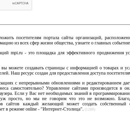
ложить посетителям портала сайты организаций, расположен
цию из всех сфер жизни общества, узнаете о главных событиях
ций mpi.ru - это площадка для эффективного продвижения у
 вы можете создавать страницы с информацией о товарах и усл
ей. Наш ресурс создан для предоставления доступа посетителям
зациях с непрерывными обновлениями и редактированием дае
знеса самостоятельно? Управление сайтами производится в о
узера. Если у Вас нет необходимых знаний в программирования,
 уж просто, но мы не говорим что это не возможно. Благо
ров сайтов каждый желающий может создать собственный 
ает в режиме online - "Интернет-Столица".
(1288)