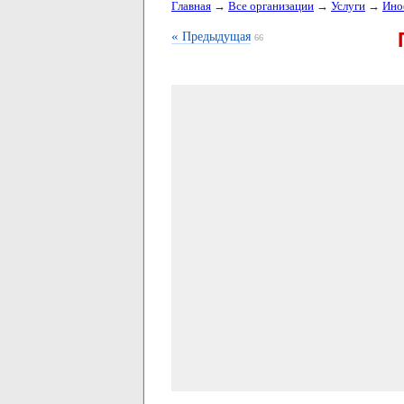
Главная
→
Все организации
→
Услуги
→
Ино
«
Предыдущая
66