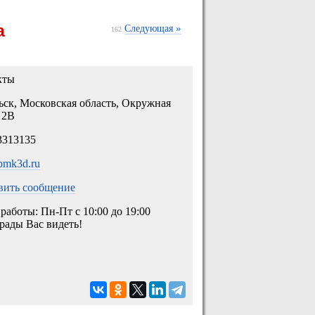
а
»
Следующая
162
кты
ск, Московская область, Окружная
 2В
3313135
/pmk3d.ru
вить сообщение
работы: Пн-Пт с 10:00 до 19:00
рады Вас видеть!