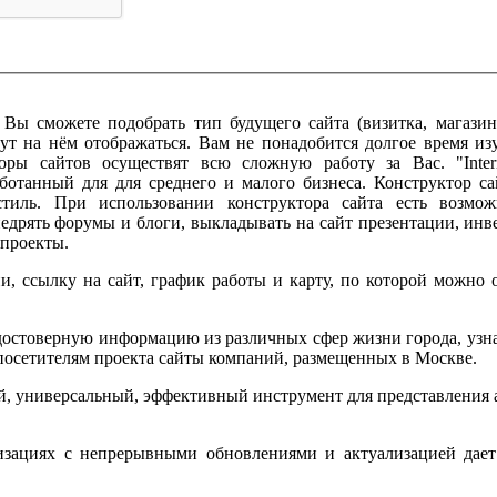
ы сможете подобрать тип будущего сайта (визитка, магазин и
ут на нём отображаться. Вам не понадобится долгое время и
ры сайтов осуществят всю сложную работу за Вас. "Interne
аботанный для для среднего и малого бизнеса. Конструктор с
стиль. При использовании конструктора сайта есть возмож
недрять форумы и блоги, выкладывать на сайт презентации, ин
 проекты.
и, ссылку на сайт, график работы и карту, по которой можно
достоверную информацию из различных сфер жизни города, узнае
 посетителям проекта сайты компаний, размещенных в Москве.
, универсальный, эффективный инструмент для представления
изациях с непрерывными обновлениями и актуализацией дает