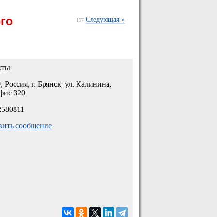
го
»
Следующая
157
кты
, Россия, г. Брянск, ул. Калинина,
фис 320
2580811
вить сообщение