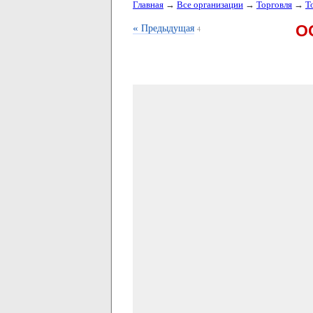
Главная
→
Все организации
→
Торговля
→
Т
«
О
Предыдущая
4