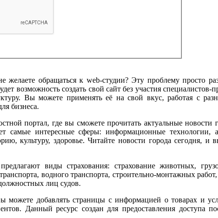
не желаете обращаться к web-студии? Эту проблему просто ра
будет возможность создать свой сайт без участия специалистов-
ктуру. Вы можете применять её на свой вкус, работая с раз
для бизнеса.
стной портал, где вы сможете прочитать актуальные новости 
т самые интересные сферы: информационные технологии, авт
рию, культуру, здоровье. Читайте новости города сегодня, и в
предлагают виды страхования: cтрахование животных, грузо
транспорта, водного транспорта, строительно-монтажных работ,
 должностных лиц судов.
ы можете добавлять страницы с информацией о товарах и усл
ентов. Данный ресурс создан для предоставления доступа п