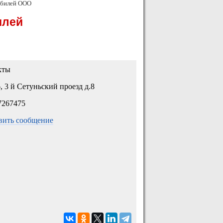
обилей ООО
илей
кты
, 3 й Сетуньский проезд д.8
7267475
вить сообщение