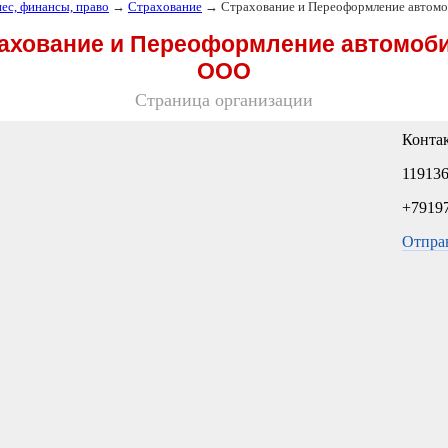
нес, финансы, право
→
Страхование
→ Страхование и Переоформление автом
ахование и Переоформление автомоб
ООО
Страница организации
Конта
119136
+7919
Отпра