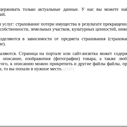
ерживать только актуальные данные. У нас вы можете най
ий.
услуг: страхование потери имущества в результате прекращения
собственности, земельных участков, культурных ценностей, инв
деляются в зависимости от предмета страхования (страхова
е).
ляются. Страница на портале или сайт-визитка может содерж
е описание, изображения (фотографии) товара, а также люб
того, к описанию можно прикрепить и другие файлы файлы, пр
и, то вы попали в нужное место.
(2337)